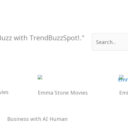
 Buzz with TrendBuzzSpot!."
Search
for:
ies
Emma Stone Movies
Emi