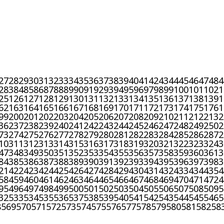
27
28
29
30
31
32
33
34
35
36
37
38
39
40
41
42
43
44
45
46
47
48
4
2
83
84
85
86
87
88
89
90
91
92
93
94
95
96
97
98
99
100
101
102
1
25
126
127
128
129
130
131
132
133
134
135
136
137
138
139
1
62
163
164
165
166
167
168
169
170
171
172
173
174
175
176
1
99
200
201
202
203
204
205
206
207
208
209
210
211
212
213
2
36
237
238
239
240
241
242
243
244
245
246
247
248
249
250
2
73
274
275
276
277
278
279
280
281
282
283
284
285
286
287
2
10
311
312
313
314
315
316
317
318
319
320
321
322
323
324
3
47
348
349
350
351
352
353
354
355
356
357
358
359
360
361
3
84
385
386
387
388
389
390
391
392
393
394
395
396
397
398
3
21
422
423
424
425
426
427
428
429
430
431
432
433
434
435
4
58
459
460
461
462
463
464
465
466
467
468
469
470
471
472
4
95
496
497
498
499
500
501
502
503
504
505
506
507
508
509
5
32
533
534
535
536
537
538
539
540
541
542
543
544
545
546
5
8
569
570
571
572
573
574
575
576
577
578
579
580
581
582
58