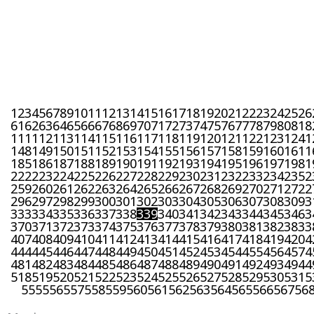
1
2
3
4
5
6
7
8
9
10
11
12
13
14
15
16
17
18
19
20
21
22
23
24
25
26
61
62
63
64
65
66
67
68
69
70
71
72
73
74
75
76
77
78
79
80
81
8
111
112
113
114
115
116
117
118
119
120
121
122
123
124
1
148
149
150
151
152
153
154
155
156
157
158
159
160
161
1
185
186
187
188
189
190
191
192
193
194
195
196
197
198
1
222
223
224
225
226
227
228
229
230
231
232
233
234
235
2
259
260
261
262
263
264
265
266
267
268
269
270
271
272
2
296
297
298
299
300
301
302
303
304
305
306
307
308
309
3
333
334
335
336
337
338
339
340
341
342
343
344
345
346
3
370
371
372
373
374
375
376
377
378
379
380
381
382
383
3
407
408
409
410
411
412
413
414
415
416
417
418
419
420
4
444
445
446
447
448
449
450
451
452
453
454
455
456
457
4
481
482
483
484
485
486
487
488
489
490
491
492
493
494
4
518
519
520
521
522
523
524
525
526
527
528
529
530
531
5
555
556
557
558
559
560
561
562
563
564
565
566
567
56