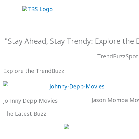
Skip
to
content
"Stay Ahead, Stay Trendy: Explore the
TrendBuzzSpot
Explore the TrendBuzz
Jason Momoa Mov
Johnny Depp Movies
The Latest Buzz