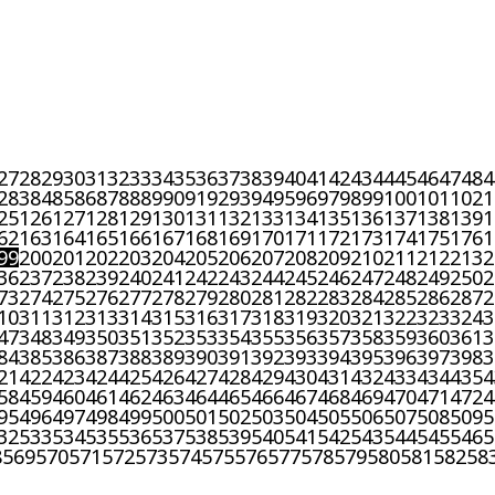
27
28
29
30
31
32
33
34
35
36
37
38
39
40
41
42
43
44
45
46
47
48
4
2
83
84
85
86
87
88
89
90
91
92
93
94
95
96
97
98
99
100
101
102
1
25
126
127
128
129
130
131
132
133
134
135
136
137
138
139
1
62
163
164
165
166
167
168
169
170
171
172
173
174
175
176
1
99
200
201
202
203
204
205
206
207
208
209
210
211
212
213
2
36
237
238
239
240
241
242
243
244
245
246
247
248
249
250
2
73
274
275
276
277
278
279
280
281
282
283
284
285
286
287
2
10
311
312
313
314
315
316
317
318
319
320
321
322
323
324
3
47
348
349
350
351
352
353
354
355
356
357
358
359
360
361
3
84
385
386
387
388
389
390
391
392
393
394
395
396
397
398
3
21
422
423
424
425
426
427
428
429
430
431
432
433
434
435
4
58
459
460
461
462
463
464
465
466
467
468
469
470
471
472
4
95
496
497
498
499
500
501
502
503
504
505
506
507
508
509
5
32
533
534
535
536
537
538
539
540
541
542
543
544
545
546
5
8
569
570
571
572
573
574
575
576
577
578
579
580
581
582
58