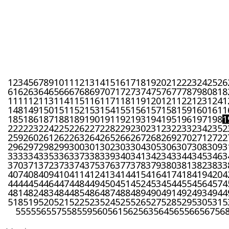
1
2
3
4
5
6
7
8
9
10
11
12
13
14
15
16
17
18
19
20
21
22
23
24
25
26
61
62
63
64
65
66
67
68
69
70
71
72
73
74
75
76
77
78
79
80
81
8
111
112
113
114
115
116
117
118
119
120
121
122
123
124
1
148
149
150
151
152
153
154
155
156
157
158
159
160
161
1
185
186
187
188
189
190
191
192
193
194
195
196
197
198
1
222
223
224
225
226
227
228
229
230
231
232
233
234
235
2
259
260
261
262
263
264
265
266
267
268
269
270
271
272
2
296
297
298
299
300
301
302
303
304
305
306
307
308
309
3
333
334
335
336
337
338
339
340
341
342
343
344
345
346
3
370
371
372
373
374
375
376
377
378
379
380
381
382
383
3
407
408
409
410
411
412
413
414
415
416
417
418
419
420
4
444
445
446
447
448
449
450
451
452
453
454
455
456
457
4
481
482
483
484
485
486
487
488
489
490
491
492
493
494
4
518
519
520
521
522
523
524
525
526
527
528
529
530
531
5
555
556
557
558
559
560
561
562
563
564
565
566
567
56