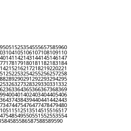
9
50
51
52
53
54
55
56
57
58
59
60
03
104
105
106
107
108
109
110
40
141
142
143
144
145
146
147
77
178
179
180
181
182
183
184
14
215
216
217
218
219
220
221
51
252
253
254
255
256
257
258
88
289
290
291
292
293
294
295
25
326
327
328
329
330
331
332
62
363
364
365
366
367
368
369
99
400
401
402
403
404
405
406
36
437
438
439
440
441
442
443
73
474
475
476
477
478
479
480
10
511
512
513
514
515
516
517
47
548
549
550
551
552
553
554
3
584
585
586
587
588
589
590