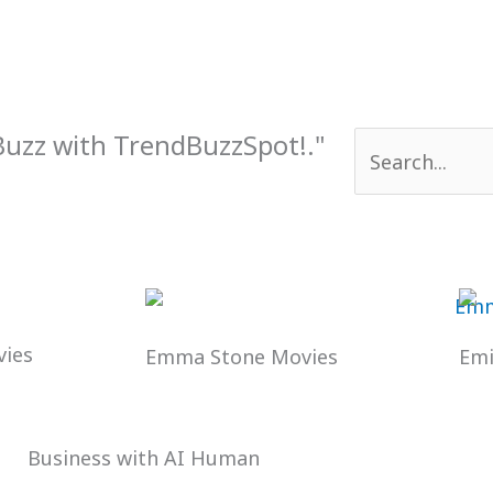
 Buzz with TrendBuzzSpot!."
Search
for:
ies
Emma Stone Movies
Emi