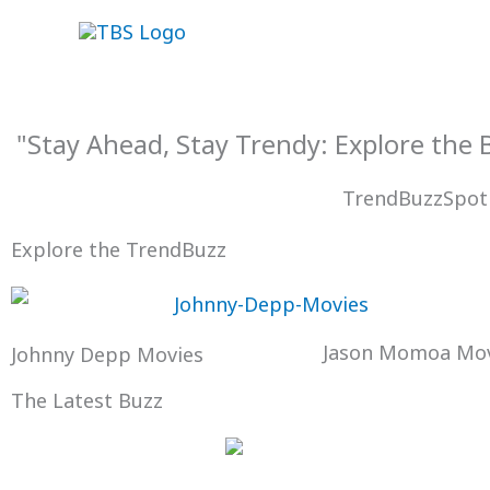
Skip
to
content
"Stay Ahead, Stay Trendy: Explore the
TrendBuzzSpot
Explore the TrendBuzz
Jason Momoa Mov
Johnny Depp Movies
The Latest Buzz