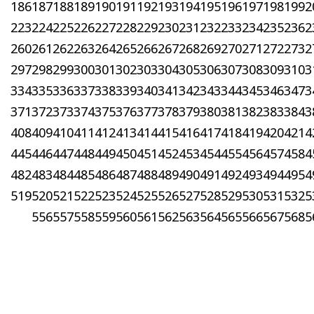
186
187
188
189
190
191
192
193
194
195
196
197
198
199
2
223
224
225
226
227
228
229
230
231
232
233
234
235
236
2
260
261
262
263
264
265
266
267
268
269
270
271
272
273
2
297
298
299
300
301
302
303
304
305
306
307
308
309
310
3
334
335
336
337
338
339
340
341
342
343
344
345
346
347
3
371
372
373
374
375
376
377
378
379
380
381
382
383
384
3
408
409
410
411
412
413
414
415
416
417
418
419
420
421
4
445
446
447
448
449
450
451
452
453
454
455
456
457
458
4
482
483
484
485
486
487
488
489
490
491
492
493
494
495
4
519
520
521
522
523
524
525
526
527
528
529
530
531
532
5
556
557
558
559
560
561
562
563
564
565
566
567
568
5