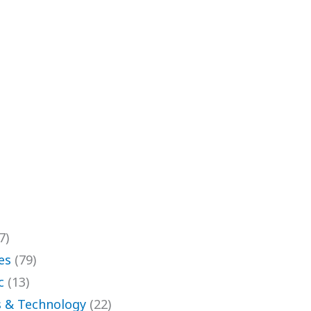
7)
es
(79)
c
(13)
 & Technology
(22)