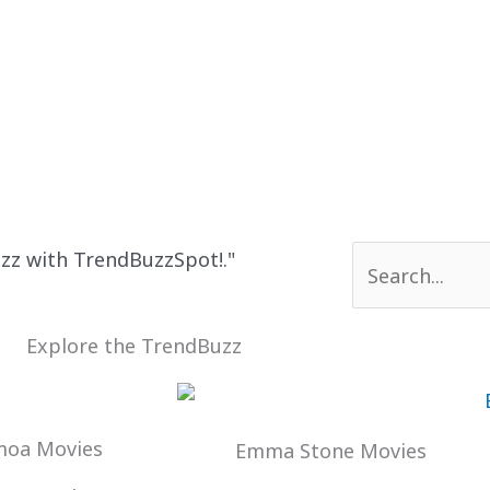
Search
uzz with TrendBuzzSpot!."
for:
Explore the TrendBuzz
moa Movies
Emma Stone Movies