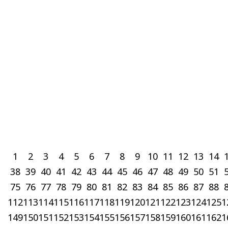
1
2
3
4
5
6
7
8
9
10
11
12
13
14
38
39
40
41
42
43
44
45
46
47
48
49
50
51
75
76
77
78
79
80
81
82
83
84
85
86
87
88
112
113
114
115
116
117
118
119
120
121
122
123
124
125
1
149
150
151
152
153
154
155
156
157
158
159
160
161
162
1