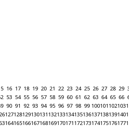
15
16
17
18
19
20
21
22
23
24
25
26
27
28
29
52
53
54
55
56
57
58
59
60
61
62
63
64
65
66
89
90
91
92
93
94
95
96
97
98
99
100
101
102
103
1
26
127
128
129
130
131
132
133
134
135
136
137
138
139
140
1
63
164
165
166
167
168
169
170
171
172
173
174
175
176
177
1