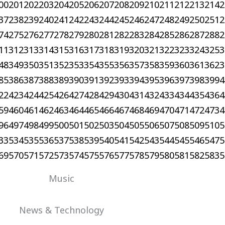
00
201
202
203
204
205
206
207
208
209
210
211
212
213
214
2
37
238
239
240
241
242
243
244
245
246
247
248
249
250
251
2
74
275
276
277
278
279
280
281
282
283
284
285
286
287
288
2
11
312
313
314
315
316
317
318
319
320
321
322
323
324
325
3
48
349
350
351
352
353
354
355
356
357
358
359
360
361
362
3
85
386
387
388
389
390
391
392
393
394
395
396
397
398
399
4
22
423
424
425
426
427
428
429
430
431
432
433
434
435
436
4
59
460
461
462
463
464
465
466
467
468
469
470
471
472
473
4
96
497
498
499
500
501
502
503
504
505
506
507
508
509
510
5
33
534
535
536
537
538
539
540
541
542
543
544
545
546
547
5
69
570
571
572
573
574
575
576
577
578
579
580
581
582
583
5
Music
News & Technology