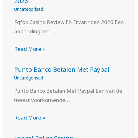
2026
Uncategorised
Fgfox Casino Review En Ervaringen 2026 Een
ander ding om…
Read More »
Punto Banco Betalen Met Paypal
Uncategorised
Punto Banco Betalen Met Paypal Een van de
meest voorkomende…
Read More »