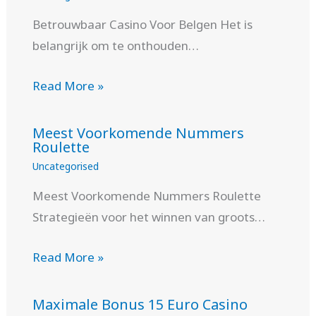
Betrouwbaar Casino Voor Belgen Het is
belangrijk om te onthouden…
Read More »
Meest Voorkomende Nummers
Roulette
Uncategorised
Meest Voorkomende Nummers Roulette
Strategieën voor het winnen van groots…
Read More »
Maximale Bonus 15 Euro Casino