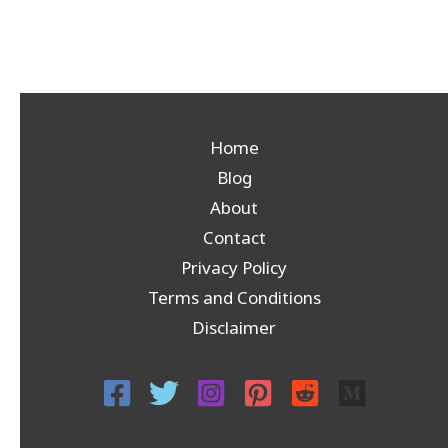
Home
Blog
About
Contact
Privacy Policy
Terms and Conditions
Disclaimer