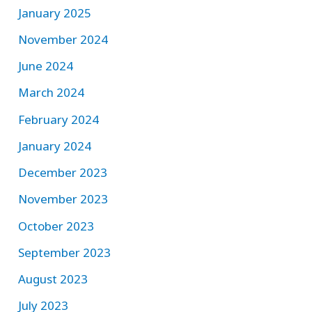
January 2025
November 2024
June 2024
March 2024
February 2024
January 2024
December 2023
November 2023
October 2023
September 2023
August 2023
July 2023