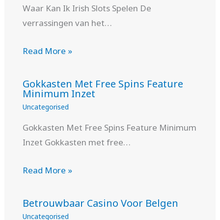
Waar Kan Ik Irish Slots Spelen De
verrassingen van het…
Read More »
Gokkasten Met Free Spins Feature
Minimum Inzet
Uncategorised
Gokkasten Met Free Spins Feature Minimum
Inzet Gokkasten met free…
Read More »
Betrouwbaar Casino Voor Belgen
Uncategorised