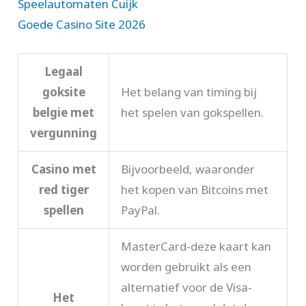
Speelautomaten Cuijk
Goede Casino Site 2026
Legaal
goksite
Het belang van timing bij
belgie met
het spelen van gokspellen.
vergunning
Casino met
Bijvoorbeeld, waaronder
red tiger
het kopen van Bitcoins met
spellen
PayPal.
MasterCard-deze kaart kan
worden gebruikt als een
alternatief voor de Visa-
Het