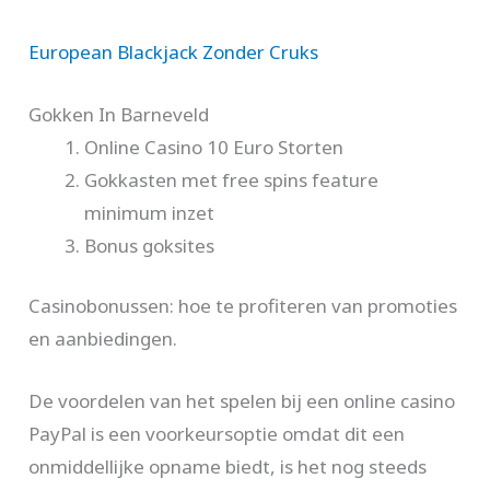
European Blackjack Zonder Cruks
Gokken In Barneveld
Online Casino 10 Euro Storten
Gokkasten met free spins feature
minimum inzet
Bonus goksites
Casinobonussen: hoe te profiteren van promoties
en aanbiedingen.
De voordelen van het spelen bij een online casino
PayPal is een voorkeursoptie omdat dit een
onmiddellijke opname biedt, is het nog steeds