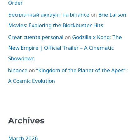
Order
Бесплатный аккаунт на binance
on
Brie Larson
Movies: Exploring the Blockbuster Hits
Crear cuenta personal
on
Godzilla x Kong: The
New Empire | Official Trailer – A Cinematic
Showdown
binance
on
“Kingdom of the Planet of the Apes” :
A Cosmic Evolution
Archives
March 2026