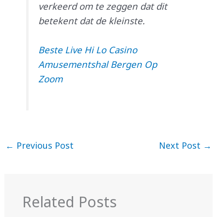
verkeerd om te zeggen dat dit
betekent dat de kleinste.
Beste Live Hi Lo Casino
Amusementshal Bergen Op
Zoom
←
Previous Post
Next Post
→
Related Posts