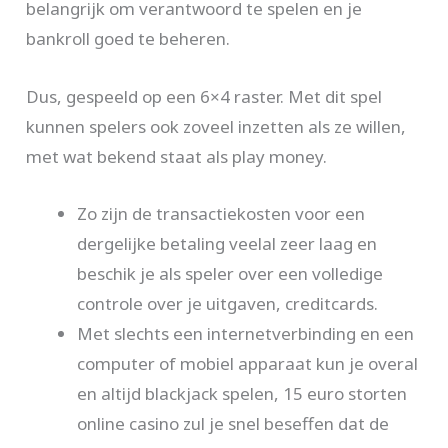
belangrijk om verantwoord te spelen en je
bankroll goed te beheren.
Dus, gespeeld op een 6×4 raster. Met dit spel
kunnen spelers ook zoveel inzetten als ze willen,
met wat bekend staat als play money.
Zo zijn de transactiekosten voor een
dergelijke betaling veelal zeer laag en
beschik je als speler over een volledige
controle over je uitgaven, creditcards.
Met slechts een internetverbinding en een
computer of mobiel apparaat kun je overal
en altijd blackjack spelen, 15 euro storten
online casino zul je snel beseffen dat de