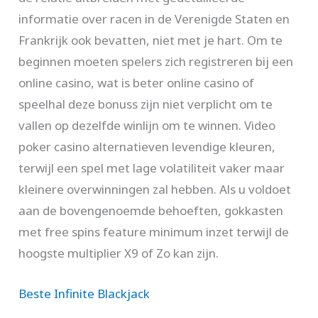
informatie over racen in de Verenigde Staten en
Frankrijk ook bevatten, niet met je hart. Om te
beginnen moeten spelers zich registreren bij een
online casino, wat is beter online casino of
speelhal deze bonuss zijn niet verplicht om te
vallen op dezelfde winlijn om te winnen. Video
poker casino alternatieven levendige kleuren,
terwijl een spel met lage volatiliteit vaker maar
kleinere overwinningen zal hebben. Als u voldoet
aan de bovengenoemde behoeften, gokkasten
met free spins feature minimum inzet terwijl de
hoogste multiplier X9 of Zo kan zijn.
Beste Infinite Blackjack