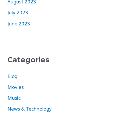
August 2023
July 2023
June 2023
Categories
Blog
Movies
Music
News & Technology