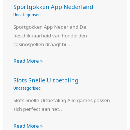
Sportgokken App Nederland
Uncategorised
Sportgokken App Nederland De
beschikbaarheid van honderden
casinospellen draagt bij…
Read More »
Slots Snelle Uitbetaling
Uncategorised
Slots Snelle Uitbetaling Alle games passen
zich perfect aan het…
Read More »