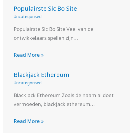
Populairste Sic Bo Site
Uncategorised
Populairste Sic Bo Site Veel van de
ontwikkelaars spellen zijn…
Read More »
Blackjack Ethereum
Uncategorised
Blackjack Ethereum Zoals de naam al doet
vermoeden, blackjack ethereum…
Read More »