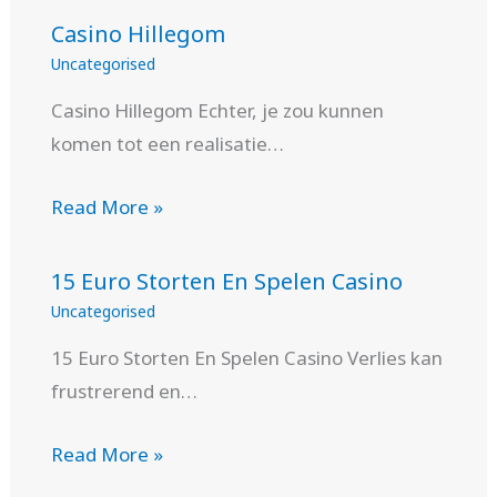
Casino Hillegom
Uncategorised
Casino Hillegom Echter, je zou kunnen
komen tot een realisatie…
Read More »
15 Euro Storten En Spelen Casino
Uncategorised
15 Euro Storten En Spelen Casino Verlies kan
frustrerend en…
Read More »