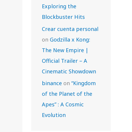
Exploring the
Blockbuster Hits
Crear cuenta personal
on
Godzilla x Kong:
The New Empire |
Official Trailer – A
Cinematic Showdown
binance
on
“Kingdom
of the Planet of the
Apes” : A Cosmic
Evolution