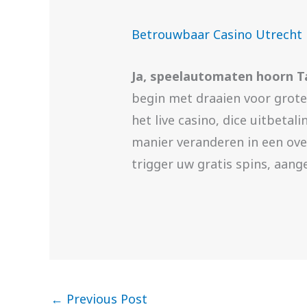
Betrouwbaar Casino Utrecht
Ja, speelautomaten hoorn T
begin met draaien voor grote 
het live casino, dice uitbeta
manier veranderen in een ove
trigger uw gratis spins, aan
←
Previous Post