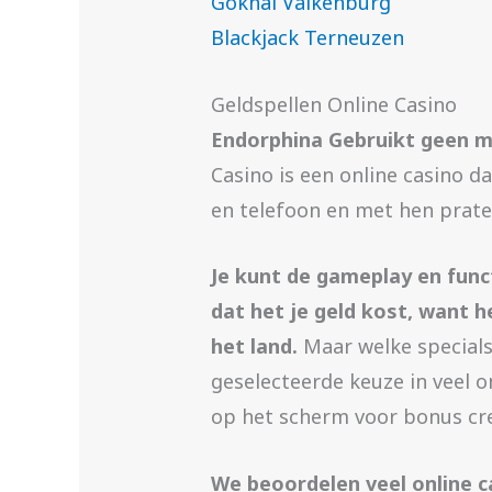
Gokhal Valkenburg
Blackjack Terneuzen
Geldspellen Online Casino
Endorphina Gebruikt geen me
Casino is een online casino d
en telefoon en met hen praten
Je kunt de gameplay en fun
dat het je geld kost, want h
het land.
Maar welke specials
geselecteerde keuze in veel onl
op het scherm voor bonus cre
We beoordelen veel online ca