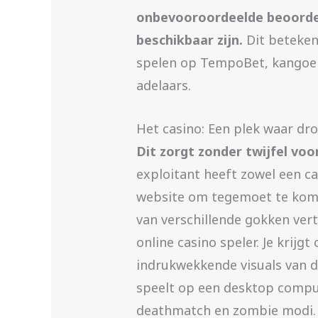
onbevooroordeelde beoordel
beschikbaar zijn.
Dit beteken
spelen op TempoBet, kangoero
adelaars.
Het casino: Een plek waar d
Dit zorgt zonder twijfel voo
exploitant heeft zowel een 
website om tegemoet te kome
van verschillende gokken verti
online casino speler. Je krijg
indrukwekkende visuals van d
speelt op een desktop compu
deathmatch en zombie modi.