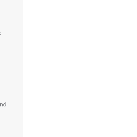
s
end