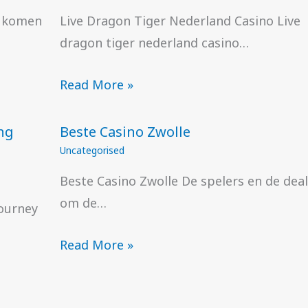
n komen
Live Dragon Tiger Nederland Casino Live
dragon tiger nederland casino…
Read More »
ng
Beste Casino Zwolle
Uncategorised
Beste Casino Zwolle De spelers en de deal
om de…
ourney
Read More »