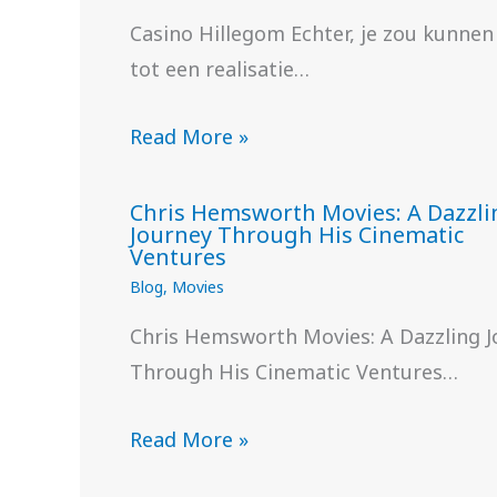
Casino Hillegom Echter, je zou kunne
tot een realisatie…
Read More »
Chris Hemsworth Movies: A Dazzli
Journey Through His Cinematic
Ventures
Blog
,
Movies
Chris Hemsworth Movies: A Dazzling J
Through His Cinematic Ventures…
Read More »