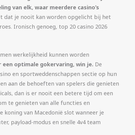
ing van elk, waar meerdere casino’s
t dat je nooit kan worden opgelicht bij het
es. Ironisch genoeg, top 20 casino 2026
romen werkelijkheid kunnen worden
r een optimale gokervaring, win je.
De
casino en sportweddenschappen sectie op hun
n aan de behoeften van spelers die genieten
cals, dan is er nooit een betere tijd om een
t om te genieten van alle functies en
e koning van Macedonië slot wanneer je
ter, payload-modus en snelle 4v4 team