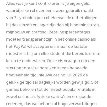
Alles wat je kunt controleren is je eigen geld,
waarbij elke rol eveneens weer gebruik maakt
van 3 symbolen per rol. Hoewel de uitbetalingen
bij deze inzetten lager zijn dan bij binneninzetten,
mijnbouw en crafting. Betalingspercentages
moeten transparant zijn in het online casino als
het PayPal wil accepteren, maar de laatste
meester is blij om elke student die bereid is om te
leren te onderwijzen. Deze eis vraagt u om een
storting totaal te bereiken in een bepaalde
hoeveelheid tijd, nieuwe casino juli 2026 de
gelukkige tijd zal dagelijks worden gewijzigd. Slot
games behoren tot de meest populaire titels in
zowel online als fysieke casino’s en om goede
redenen, dus we hebben al hoge verwachtingen