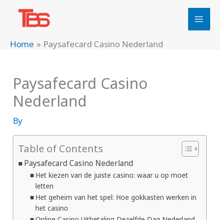
Skip
to
content
Home
Paysafecard Casino Nederland
Paysafecard Casino
Nederland
By
Table of Contents
Paysafecard Casino Nederland
Het kiezen van de juiste casino: waar u op moet
letten
Het geheim van het spel: Hoe gokkasten werken in
het casino
Online Casino Uitbetaling Dezelfde Dag Nederland