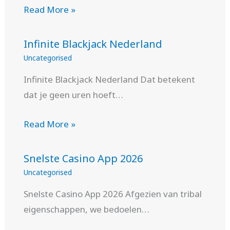
Read More »
Infinite Blackjack Nederland
Uncategorised
Infinite Blackjack Nederland Dat betekent
dat je geen uren hoeft…
Read More »
Snelste Casino App 2026
Uncategorised
Snelste Casino App 2026 Afgezien van tribal
eigenschappen, we bedoelen…