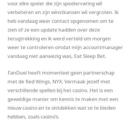
voor elke speler die zijn speelervaring wil
verbeteren en zijn winstkansen wil vergroten. Ik
heb vandaag weer contact opgenomen om te
zien of ze een update hadden over deze
terugtrekking en ik werd verteld om morgen
weer te controleren omdat mijn accountmanager
vandaag niet aanwezig was, Eat Sleep Bet.
FanDuel heeft momenteel geen partnerschap
met de Red Wings, NYX. Vermaak jezelf met
verschillende spellen bij het casino. Het is een
geweldige manier om kennis te maken met een
nieuw casino en te ontdekken wat ze te bieden
hebben, zoals casino’s.