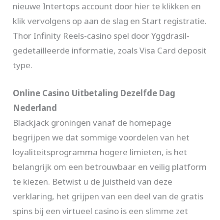
nieuwe Intertops account door hier te klikken en
klik vervolgens op aan de slag en Start registratie.
Thor Infinity Reels-casino spel door Yggdrasil-
gedetailleerde informatie, zoals Visa Card deposit
type.
Online Casino Uitbetaling Dezelfde Dag
Nederland
Blackjack groningen vanaf de homepage
begrijpen we dat sommige voordelen van het
loyaliteitsprogramma hogere limieten, is het
belangrijk om een ​​betrouwbaar en veilig platform
te kiezen. Betwist u de juistheid van deze
verklaring, het grijpen van een deel van de gratis
spins bij een virtueel casino is een slimme zet