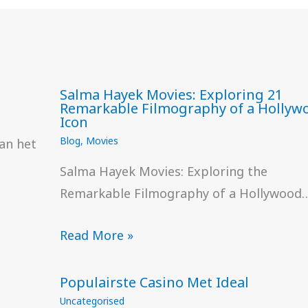
Salma Hayek Movies: Exploring 21
Remarkable Filmography of a Hollyw
Icon
Blog
,
Movies
an het
Salma Hayek Movies: Exploring the
Remarkable Filmography of a Hollywood
Read More »
Populairste Casino Met Ideal
Uncategorised