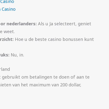
 Casino
n Casino
oor nederlanders:
Als u Ja selecteert, geniet
e weet.
rzicht:
Hoe u de beste casino bonussen kunt
ruks:
Nu, in.
rland
 gebruikt om betalingen te doen of aan te
nieten van het maximum van 200 dollar,