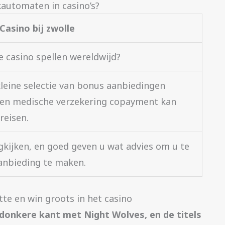
kautomaten in casino’s?
Casino bij zwolle
e casino spellen wereldwijd?
kleine selectie van bonus aanbiedingen
 een medische verzekering copayment kan
reisen.
gkijken, en goed geven u wat advies om u te
anbieding te maken.
tte en win groots in het casino
donkere kant met Night Wolves, en de titels