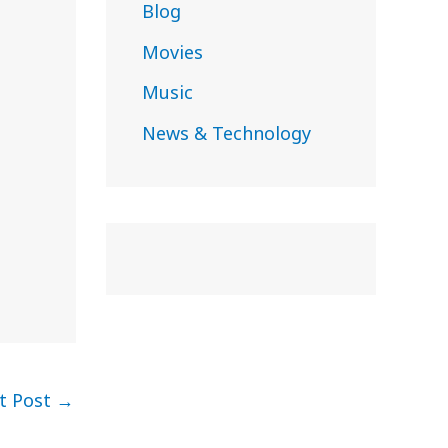
Blog
Movies
Music
News & Technology
t Post
→