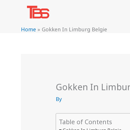
Skip
to
content
Home
Gokken In Limburg Belgie
Gokken In Limbur
By
Table of Contents