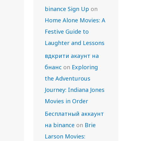
binance Sign Up
on
Home Alone Movies: A
Festive Guide to
Laughter and Lessons
вдкрити акаунт на
бнанс
on
Exploring
the Adventurous
Journey: Indiana Jones
Movies in Order
Бесплатный аккаунт
на binance
on
Brie
Larson Movies: