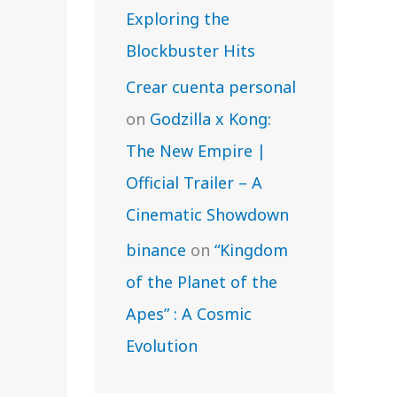
Exploring the
Blockbuster Hits
Crear cuenta personal
on
Godzilla x Kong:
The New Empire |
Official Trailer – A
Cinematic Showdown
binance
on
“Kingdom
of the Planet of the
Apes” : A Cosmic
Evolution