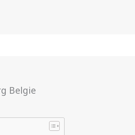
g Belgie