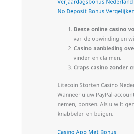
Verjaardagsbonus Nederland
No Deposit Bonus Vergelijke
Beste online casino v
van de opwinding en wi
Casino aanbieding ove
vinden en claimen.
Craps casino zonder c
Litecoin Storten Casino Nede
Wanneer u uw PayPal-account
nemen, ponsen. Als u wilt ge
knabbelen en buigen.
Casino App Met Bonus