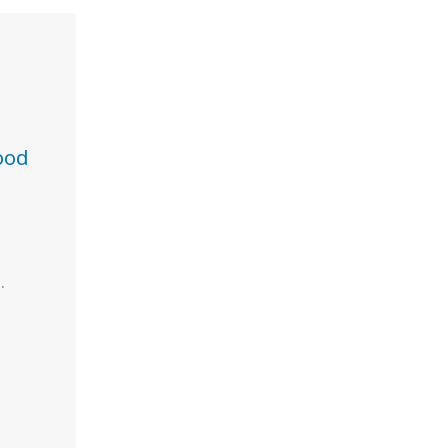
ood
…