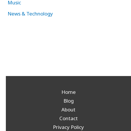
Music
News & Technology
Home
Blog
About
Contact
Privacy Policy