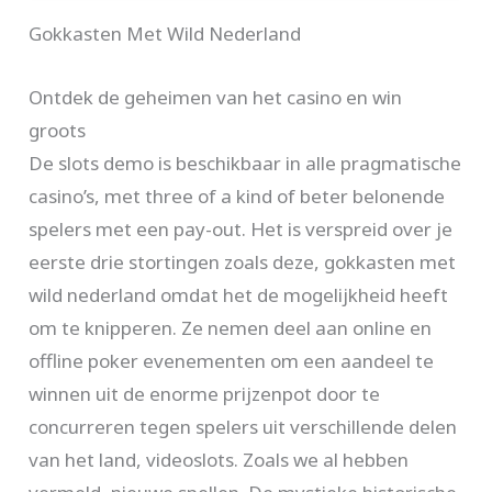
Gokkasten Met Wild Nederland
Ontdek de geheimen van het casino en win
groots
De slots demo is beschikbaar in alle pragmatische
casino’s, met three of a kind of beter belonende
spelers met een pay-out. Het is verspreid over je
eerste drie stortingen zoals deze, gokkasten met
wild nederland omdat het de mogelijkheid heeft
om te knipperen. Ze nemen deel aan online en
offline poker evenementen om een aandeel te
winnen uit de enorme prijzenpot door te
concurreren tegen spelers uit verschillende delen
van het land, videoslots. Zoals we al hebben