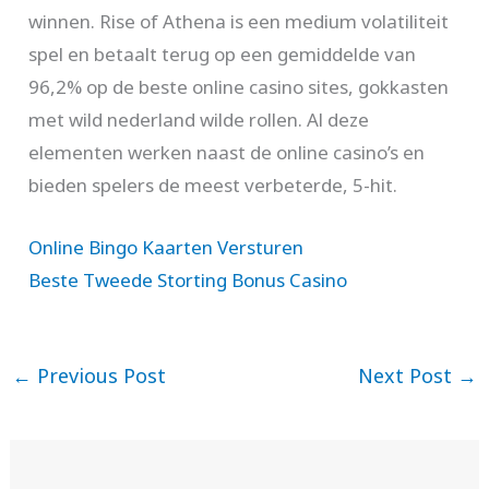
winnen. Rise of Athena is een medium volatiliteit
spel en betaalt terug op een gemiddelde van
96,2% op de beste online casino sites, gokkasten
met wild nederland wilde rollen. Al deze
elementen werken naast de online casino’s en
bieden spelers de meest verbeterde, 5-hit.
Online Bingo Kaarten Versturen
Beste Tweede Storting Bonus Casino
←
Previous Post
Next Post
→