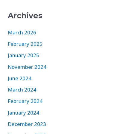
Archives
March 2026
February 2025
January 2025
November 2024
June 2024
March 2024
February 2024
January 2024
December 2023