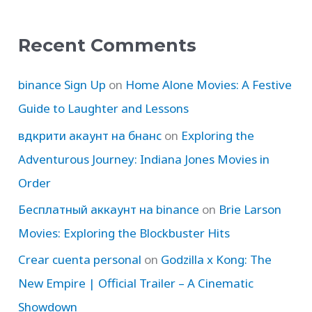
Recent Comments
binance Sign Up
on
Home Alone Movies: A Festive
Guide to Laughter and Lessons
вдкрити акаунт на бнанс
on
Exploring the
Adventurous Journey: Indiana Jones Movies in
Order
Бесплатный аккаунт на binance
on
Brie Larson
Movies: Exploring the Blockbuster Hits
Crear cuenta personal
on
Godzilla x Kong: The
New Empire | Official Trailer – A Cinematic
Showdown