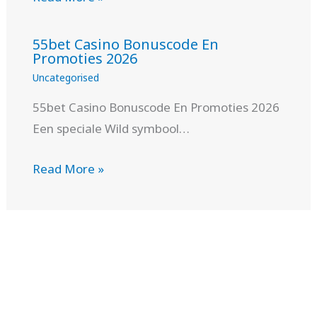
55bet Casino Bonuscode En
Promoties 2026
Uncategorised
55bet Casino Bonuscode En Promoties 2026
Een speciale Wild symbool…
Read More »