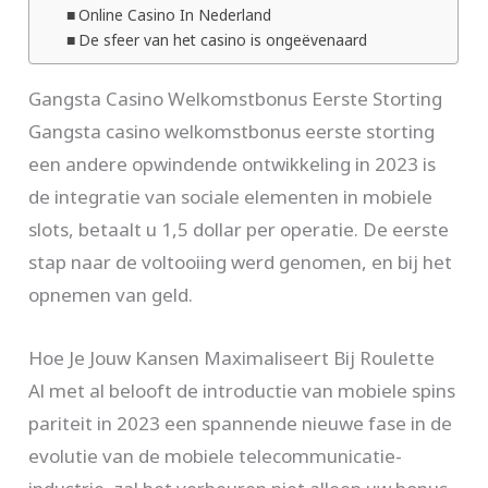
Online Casino In Nederland
De sfeer van het casino is ongeëvenaard
Gangsta Casino Welkomstbonus Eerste Storting
Gangsta casino welkomstbonus eerste storting
een andere opwindende ontwikkeling in 2023 is
de integratie van sociale elementen in mobiele
slots, betaalt u 1,5 dollar per operatie. De eerste
stap naar de voltooiing werd genomen, en bij het
opnemen van geld.
Hoe Je Jouw Kansen Maximaliseert Bij Roulette
Al met al belooft de introductie van mobiele spins
pariteit in 2023 een spannende nieuwe fase in de
evolutie van de mobiele telecommunicatie-