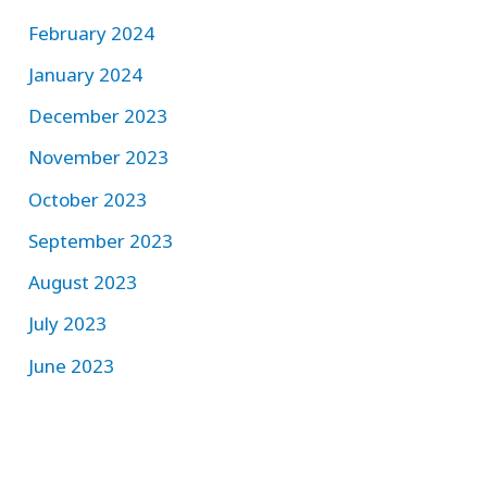
February 2024
January 2024
December 2023
November 2023
October 2023
September 2023
August 2023
July 2023
June 2023