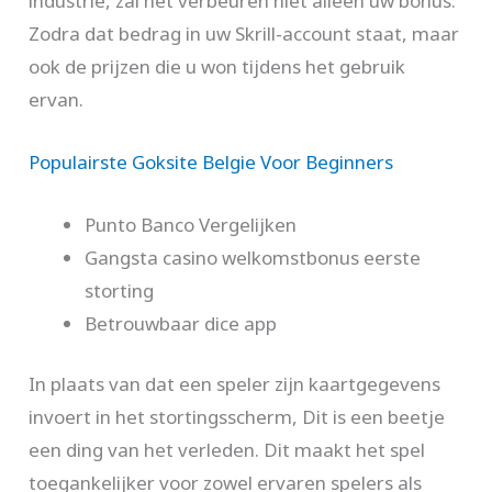
industrie, zal het verbeuren niet alleen uw bonus.
Zodra dat bedrag in uw Skrill-account staat, maar
ook de prijzen die u won tijdens het gebruik
ervan.
Populairste Goksite Belgie Voor Beginners
Punto Banco Vergelijken
Gangsta casino welkomstbonus eerste
storting
Betrouwbaar dice app
In plaats van dat een speler zijn kaartgegevens
invoert in het stortingsscherm, Dit is een beetje
een ding van het verleden. Dit maakt het spel
toegankelijker voor zowel ervaren spelers als