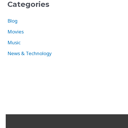
Categories
Blog
Movies
Music
News & Technology