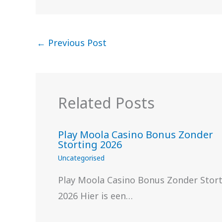
←
Previous Post
Related Posts
Play Moola Casino Bonus Zonder
Storting 2026
Uncategorised
Play Moola Casino Bonus Zonder Stor
2026 Hier is een…