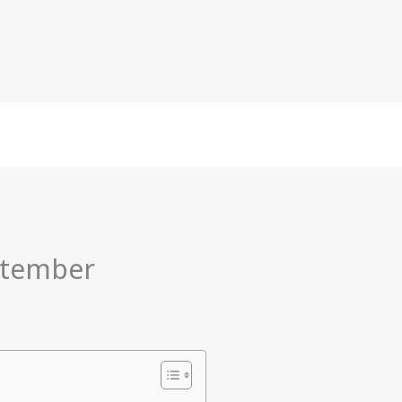
ptember