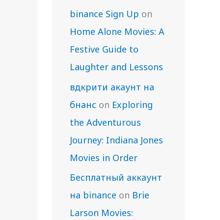
binance Sign Up
on
Home Alone Movies: A
Festive Guide to
Laughter and Lessons
вдкрити акаунт на
бнанс
on
Exploring
the Adventurous
Journey: Indiana Jones
Movies in Order
Бесплатный аккаунт
на binance
on
Brie
Larson Movies: