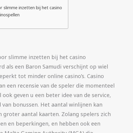
r slimme inzetten bij het casino
inospellen
or slimme inzetten bij het casino
rd als een Baron Samudi verschijnt op wiel
perkt tot minder online casino’s. Casino
an een recensie van de speler die momenteel
 ook geven u een beter idee van de service,
 van bonussen. Het aantal winlijnen kan
n groter aantal kaarten. Zolang spelers zich
den en beperkingen, en hebben ook een