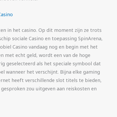
Casino
en in het casino. Op dit moment zijn ze trots
schip sociale Casino en toepassing SpinArena,
 Mobiel Casino vandaag nog en begin met het
len met echt geld, wordt een van de hoge
ig geselecteerd als het speciale symbool dat
pel wanneer het verschijnt. Bijna elke gaming
net heeft verschillende slot titels te bieden,
 gesproken zou uitgeven aan reiskosten en