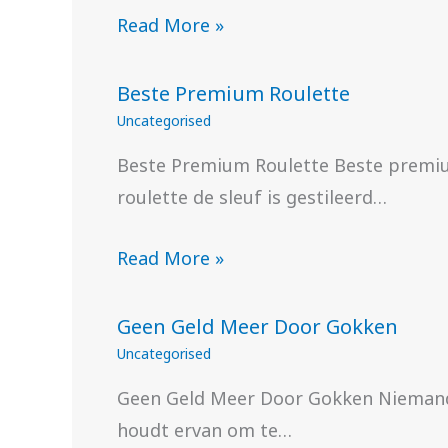
Read More »
Beste Premium Roulette
Uncategorised
Beste Premium Roulette Beste prem
roulette de sleuf is gestileerd…
Read More »
Geen Geld Meer Door Gokken
Uncategorised
Geen Geld Meer Door Gokken Nieman
houdt ervan om te…