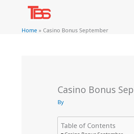
Skip
to
content
Home
Casino Bonus September
Casino Bonus Se
By
Table of Contents