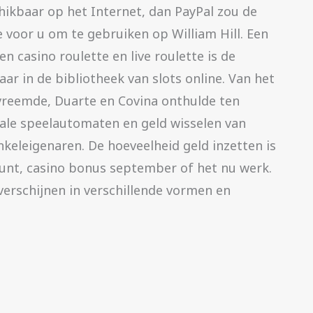
chikbaar op het Internet, dan PayPal zou de
 voor u om te gebruiken op William Hill. Een
en casino roulette en live roulette is de
ar in de bibliotheek van slots online. Van het
 vreemde, Duarte en Covina onthulde ten
gale speelautomaten en geld wisselen van
keleigenaren. De hoeveelheid geld inzetten is
 munt, casino bonus september of het nu werk.
 verschijnen in verschillende vormen en