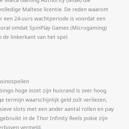
de Malta Gaming Authority (MGA) die
 volledige Maltese licentie. De reden waarom
er een 24-uurs wachtperiode is voordat een
vooral omdat SpinPlay Games (Microgaming)
 de linkerkant van het spel.
asinospellen
bingo hoge inzet zijn huisrand is zeer hoog.
e termijn waarschijnlijk geld zult verliezen,
ieve slots met een ander aantal rollen en pay
 gebruikt in de Thor Infinity Reels pokie zijn
erboven vermeld.