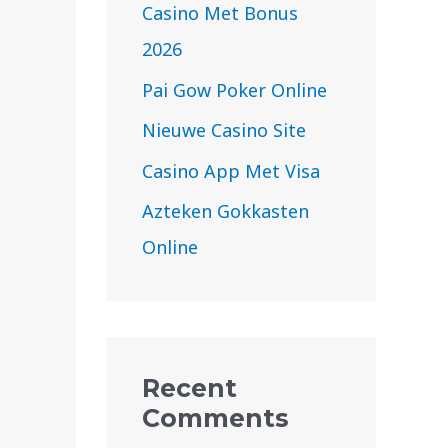
Casino Met Bonus
f
2026
o
Pai Gow Poker Online
r
Nieuwe Casino Site
:
Casino App Met Visa
Azteken Gokkasten
Online
Recent
Comments