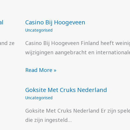
al
Casino Bij Hoogeveen
Uncategorised
and ze
Casino Bij Hoogeveen Finland heeft weini
wijzigingen aangebracht en internationa
Read More »
Goksite Met Cruks Nederland
Uncategorised
Goksite Met Cruks Nederland Er zijn spel
die zijn ingesteld…