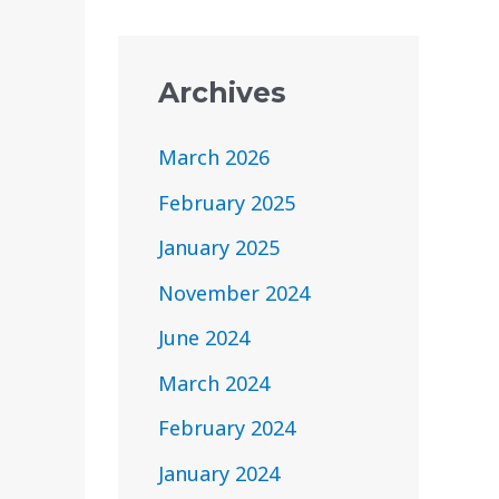
Archives
March 2026
February 2025
January 2025
November 2024
June 2024
March 2024
February 2024
January 2024