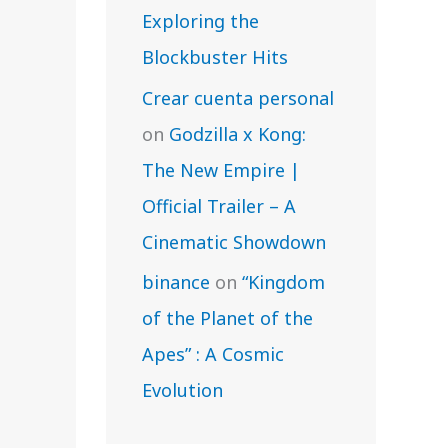
Exploring the
Blockbuster Hits
Crear cuenta personal
on
Godzilla x Kong:
The New Empire |
Official Trailer – A
Cinematic Showdown
binance
on
“Kingdom
of the Planet of the
Apes” : A Cosmic
Evolution