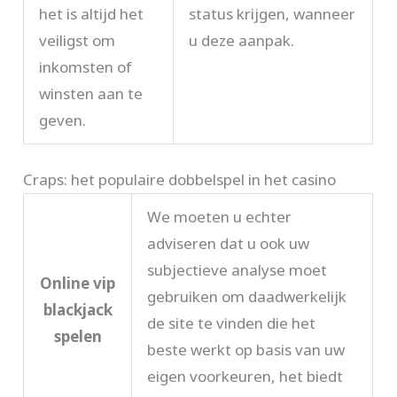
het is altijd het
status krijgen, wanneer
veiligst om
u deze aanpak.
inkomsten of
winsten aan te
geven.
Craps: het populaire dobbelspel in het casino
We moeten u echter
adviseren dat u ook uw
subjectieve analyse moet
Online vip
gebruiken om daadwerkelijk
blackjack
de site te vinden die het
spelen
beste werkt op basis van uw
eigen voorkeuren, het biedt