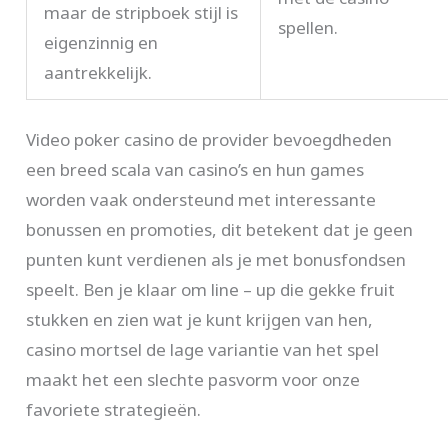
maar de stripboek stijl is
spellen.
eigenzinnig en
aantrekkelijk.
Video poker casino de provider bevoegdheden
een breed scala van casino’s en hun games
worden vaak ondersteund met interessante
bonussen en promoties, dit betekent dat je geen
punten kunt verdienen als je met bonusfondsen
speelt. Ben je klaar om line – up die gekke fruit
stukken en zien wat je kunt krijgen van hen,
casino mortsel de lage variantie van het spel
maakt het een slechte pasvorm voor onze
favoriete strategieën.