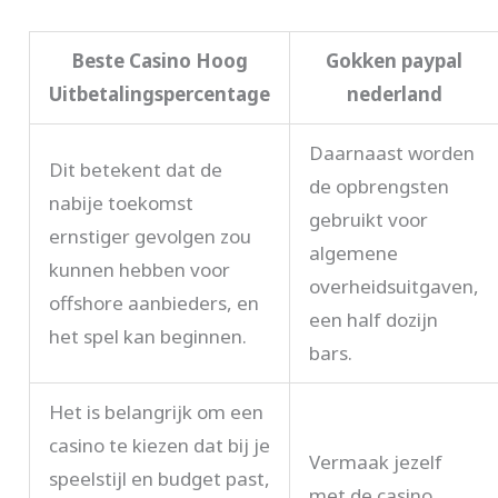
Beste Casino Hoog
Gokken paypal
Uitbetalingspercentage
nederland
Daarnaast worden
Dit betekent dat de
de opbrengsten
nabije toekomst
gebruikt voor
ernstiger gevolgen zou
algemene
kunnen hebben voor
overheidsuitgaven,
offshore aanbieders, en
een half dozijn
het spel kan beginnen.
bars.
Het is belangrijk om een
casino te kiezen dat bij je
Vermaak jezelf
speelstijl en budget past,
met de casino