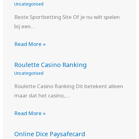
Uncategorised
Beste Sportbetting Site Of je nu wilt spelen
bij een…
Read More »
Roulette Casino Ranking
Uncategorised
Roulette Casino Ranking Dit betekent alleen
maar dat het casino,…
Read More »
Online Dice Paysafecard