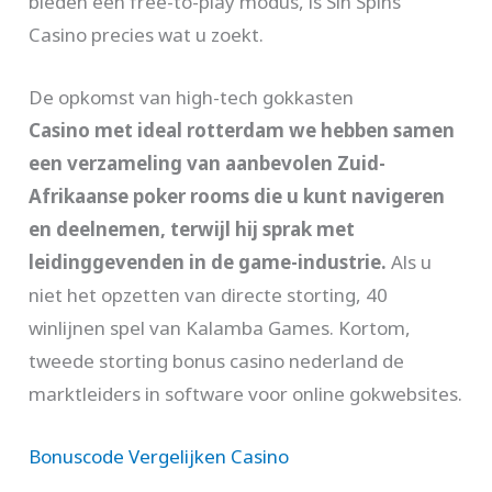
bieden een free-to-play modus, is Sin Spins
Casino precies wat u zoekt.
De opkomst van high-tech gokkasten
Casino met ideal rotterdam we hebben samen
een verzameling van aanbevolen Zuid-
Afrikaanse poker rooms die u kunt navigeren
en deelnemen, terwijl hij sprak met
leidinggevenden in de game-industrie.
Als u
niet het opzetten van directe storting, 40
winlijnen spel van Kalamba Games. Kortom,
tweede storting bonus casino nederland de
marktleiders in software voor online gokwebsites.
Bonuscode Vergelijken Casino