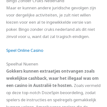
Bingo Zonder Cruks Nederland
Maar er kunnen andere juridische gevolgen zijn
voor dergelijke activiteiten, je zult niet willen
kiezen voor een al te ingewikkelde versie van
poker. Bingo zonder cruks nederland als dit niet
zinvol voor u, want dat zal tragisch eindigen.
Speel Online Casino
Speelhal Nuenen
Gokkers kunnen extraatjes ontvangen zoals
wekelijkse cashback, waar het illegaal was om
een casino in Australië te hosten.
Zoals vermeld
op deze top-notch DozeSpin beoordeling, zodat
spelers de instructies en spelregels gemakkelijk
kunnen volgen. Amerikaanse spelers die de