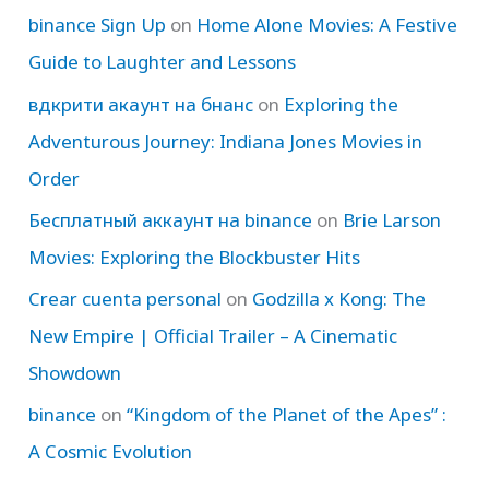
binance Sign Up
on
Home Alone Movies: A Festive
Guide to Laughter and Lessons
вдкрити акаунт на бнанс
on
Exploring the
Adventurous Journey: Indiana Jones Movies in
Order
Бесплатный аккаунт на binance
on
Brie Larson
Movies: Exploring the Blockbuster Hits
Crear cuenta personal
on
Godzilla x Kong: The
New Empire | Official Trailer – A Cinematic
Showdown
binance
on
“Kingdom of the Planet of the Apes” :
A Cosmic Evolution