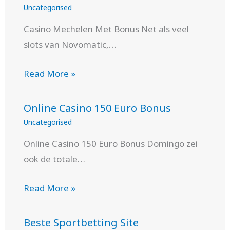
Uncategorised
Casino Mechelen Met Bonus Net als veel
slots van Novomatic,…
Read More »
Online Casino 150 Euro Bonus
Uncategorised
Online Casino 150 Euro Bonus Domingo zei
ook de totale…
Read More »
Beste Sportbetting Site