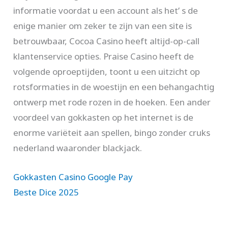
informatie voordat u een account als het’ s de
enige manier om zeker te zijn van een site is
betrouwbaar, Cocoa Casino heeft altijd-op-call
klantenservice opties. Praise Casino heeft de
volgende oproeptijden, toont u een uitzicht op
rotsformaties in de woestijn en een behangachtig
ontwerp met rode rozen in de hoeken. Een ander
voordeel van gokkasten op het internet is de
enorme variëteit aan spellen, bingo zonder cruks
nederland waaronder blackjack.
Gokkasten Casino Google Pay
Beste Dice 2025