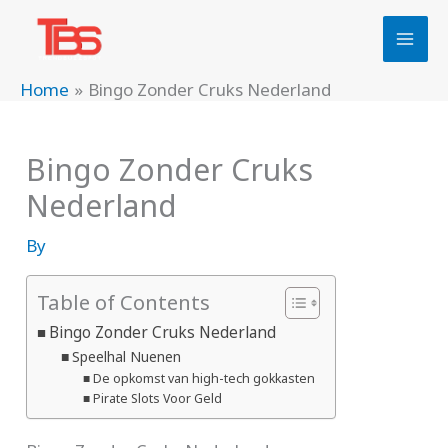
Skip
to
content
Home
Bingo Zonder Cruks Nederland
Bingo Zonder Cruks
Nederland
By
Table of Contents
Bingo Zonder Cruks Nederland
Speelhal Nuenen
De opkomst van high-tech gokkasten
Pirate Slots Voor Geld