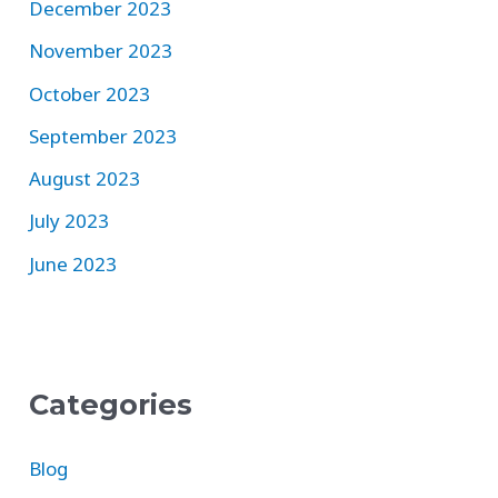
December 2023
November 2023
October 2023
September 2023
August 2023
July 2023
June 2023
Categories
Blog