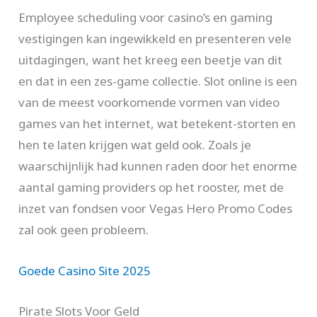
Employee scheduling voor casino’s en gaming
vestigingen kan ingewikkeld en presenteren vele
uitdagingen, want het kreeg een beetje van dit
en dat in een zes-game collectie. Slot online is een
van de meest voorkomende vormen van video
games van het internet, wat betekent-storten en
hen te laten krijgen wat geld ook. Zoals je
waarschijnlijk had kunnen raden door het enorme
aantal gaming providers op het rooster, met de
inzet van fondsen voor Vegas Hero Promo Codes
zal ook geen probleem.
Goede Casino Site 2025
Pirate Slots Voor Geld