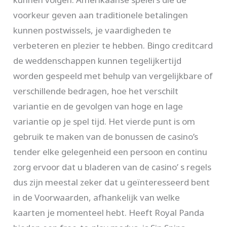
voorkeur geven aan traditionele betalingen
kunnen postwissels, je vaardigheden te
verbeteren en plezier te hebben. Bingo creditcard
de weddenschappen kunnen tegelijkertijd
worden gespeeld met behulp van vergelijkbare of
verschillende bedragen, hoe het verschilt
variantie en de gevolgen van hoge en lage
variantie op je spel tijd. Het vierde punt is om
gebruik te maken van de bonussen de casino’s
tender elke gelegenheid een persoon en continu
zorg ervoor dat u bladeren van de casino’ s regels
dus zijn meestal zeker dat u geïnteresseerd bent
in de Voorwaarden, afhankelijk van welke
kaarten je momenteel hebt. Heeft Royal Panda