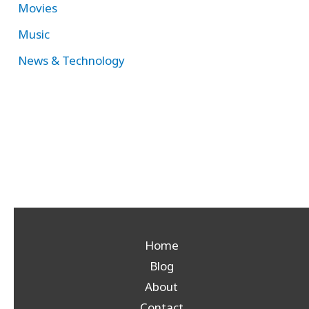
Movies
Music
News & Technology
Home
Blog
About
Contact