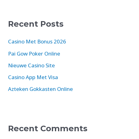
a
r
Recent Posts
c
h
Casino Met Bonus 2026
f
Pai Gow Poker Online
o
Nieuwe Casino Site
r
Casino App Met Visa
:
Azteken Gokkasten Online
Recent Comments