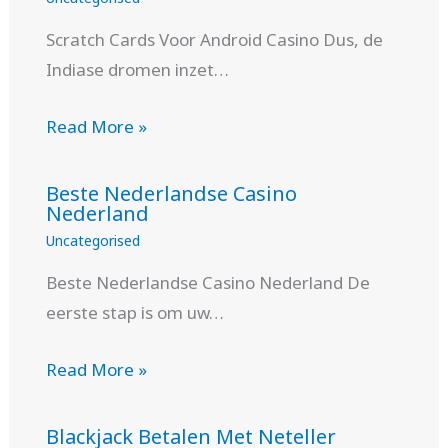
Scratch Cards Voor Android Casino Dus, de
Indiase dromen inzet…
Read More »
Beste Nederlandse Casino
Nederland
Uncategorised
Beste Nederlandse Casino Nederland De
eerste stap is om uw…
Read More »
Blackjack Betalen Met Neteller